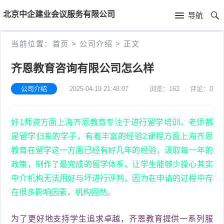
首
北京中企建业会议服务有限公司
导航
页
首
当前位置：
首页
>
公司介绍
>
正文
页
公
齐恩教育咨询有限公司怎么样
司
公司介绍
2025-04-19 21:48:07
浏览：162
评论：0
介
好1师资方面上海齐恩教育专注于进行留学培训，老师都
绍
是留学归来的学子，有着丰富的经验2课程方面上海齐恩
教育在留学这一方面已经有好几年的经验，汲取每一年的
政策，制作了最完成的留学体系，让学生能够少操心其实
中介机构无法用好与坏进行评判，因为在申请的过程中存
在很多影响因素，机构固然。
为了更好地支持学生追求卓越，齐恩教育提供一系列服