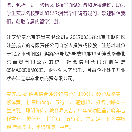
务，包括一对一咨询文书撰写面试准备和选校建议，助力
学生实现名校梦想如果你对留学申请有疑问，欢迎私信我
们，获取专属的留学计划。
沣芝华泰北京商贸有限公司是20170331在北京市朝阳区
注册成立的有限责任公司自然人投资或控股，注册地址位
于北京市朝阳区广渠路36号院5号楼13层1350沣芝华泰北
京商贸有限公司的统一社会信用代码注册号是
05MA00D8M0XE，企业法人齐恩乐，目前企业处于开业
状态沣芝华泰北京商贸有限公司。
黄齐恩~的姓名综合评分97满分为100分，60分及格黄，
繁体黄， 拼音huáng， 五行土， 笔划12， 姓名学解释 一
生清雅，聪明伶俐，教育界大吉，中年成功隆昌，晚年吉
祥吉齐， 繁体齐， 拼音qí， 五行金， 笔划14， 姓名学解
释 清雅多才，学识渊博，中年。