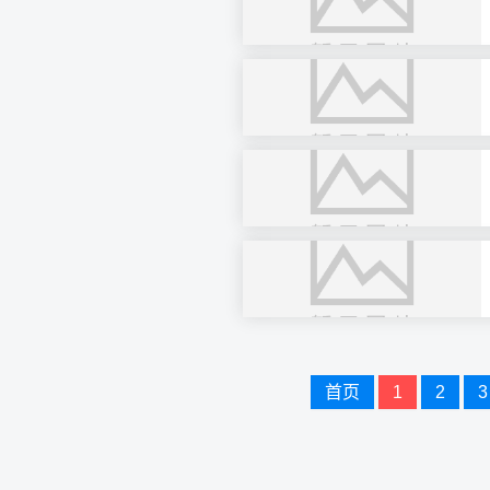
文
首页
1
2
3
章
导
航