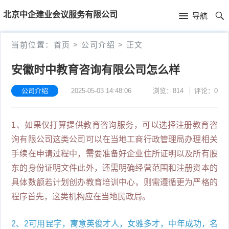
首
北京中企建业会议服务有限公司
导航
页
首
当前位置：
首页
>
公司介绍
>
正文
页
公
安徽时中教育咨询有限公司怎么样
司
公司介绍
2025-05-03 14:48:06
浏览：814
评论：0
介
1、如果仅打算提供教育咨询服务，可以选择注册教育咨
绍
询有限公司这类公司可以在当地工商行政管理局办理相关
手续在申请过程中，需要准备好企业住所证明以及所有股
东的身份证明文件此外，还需明确经营范围和注册资本的
具体数额若计划创办教育培训中心，则需遵循更为严格的
程序首先，这类机构应在当地民政局。
2、2可用昆字，寓意英俊才人，女雅多才，中年成功，名