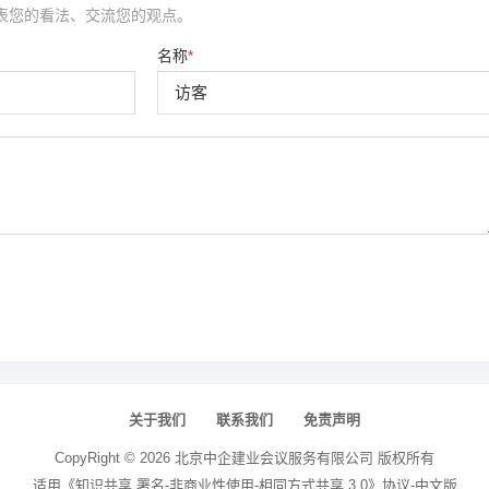
表您的看法、交流您的观点。
名称
*
关于我们
联系我们
免责声明
CopyRight ©
2026
北京中企建业会议服务有限公司
版权所有
适用《知识共享 署名-非商业性使用-相同方式共享 3.0》协议-中文版