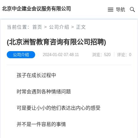
首
北京中企建业会议服务有限公司
导航
页
首
当前位置：
首页
>
公司介绍
>
正文
页
公
(北京洲智教育咨询有限公司招聘)
司
公司介绍
2024-01-02 07:48:11
浏览：520
评论：0
介
孩子在成长过程中
绍
时常会遇到各种情绪问题
可是要让小小的他们表达出内心的感受
并不是一件容易的事情