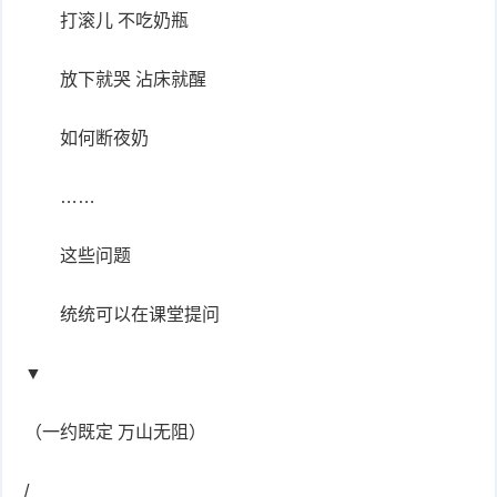
打滚儿 不吃奶瓶
放下就哭 沾床就醒
如何断夜奶
……
这些问题
统统可以在课堂提问
▼
（一约既定 万山无阻）
/