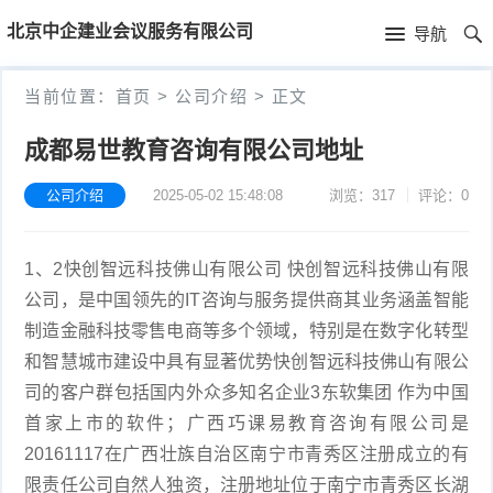
首
北京中企建业会议服务有限公司
导航
页
首
当前位置：
首页
>
公司介绍
>
正文
页
公
成都易世教育咨询有限公司地址
司
公司介绍
2025-05-02 15:48:08
浏览：317
评论：0
介
1、2快创智远科技佛山有限公司 快创智远科技佛山有限
绍
公司，是中国领先的IT咨询与服务提供商其业务涵盖智能
制造金融科技零售电商等多个领域，特别是在数字化转型
和智慧城市建设中具有显著优势快创智远科技佛山有限公
司的客户群包括国内外众多知名企业3东软集团 作为中国
首家上市的软件；广西巧课易教育咨询有限公司是
20161117在广西壮族自治区南宁市青秀区注册成立的有
限责任公司自然人独资，注册地址位于南宁市青秀区长湖