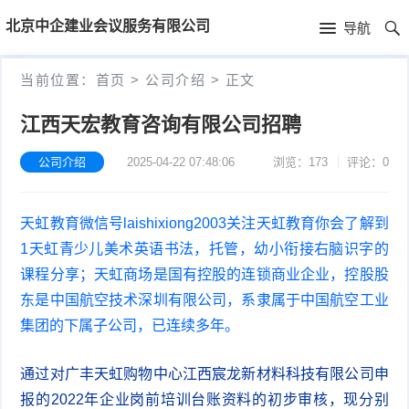
首
北京中企建业会议服务有限公司
导航
页
首
当前位置：
首页
>
公司介绍
>
正文
页
公
江西天宏教育咨询有限公司招聘
司
公司介绍
2025-04-22 07:48:06
浏览：173
评论：0
介
天虹教育微信号laishixiong2003关注天虹教育你会了解到
绍
1天虹青少儿美术英语书法，托管，幼小衔接右脑识字的
课程分享；天虹商场是国有控股的连锁商业企业，控股股
东是中国航空技术深圳有限公司，系隶属于中国航空工业
集团的下属子公司，已连续多年。
通过对广丰天虹购物中心江西宸龙新材料科技有限公司申
报的2022年企业岗前培训台账资料的初步审核，现分别