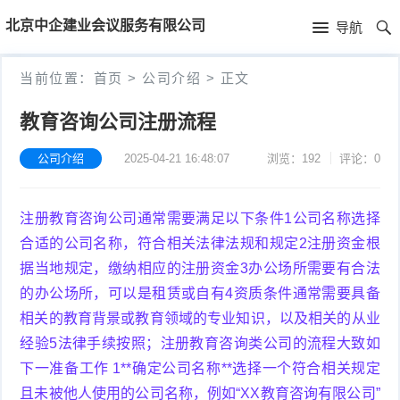
首
北京中企建业会议服务有限公司
导航
页
首
当前位置：
首页
>
公司介绍
>
正文
页
公
教育咨询公司注册流程
司
公司介绍
2025-04-21 16:48:07
浏览：192
评论：0
介
注册教育咨询公司通常需要满足以下条件1公司名称选择
绍
合适的公司名称，符合相关法律法规和规定2注册资金根
据当地规定，缴纳相应的注册资金3办公场所需要有合法
的办公场所，可以是租赁或自有4资质条件通常需要具备
相关的教育背景或教育领域的专业知识，以及相关的从业
经验5法律手续按照；注册教育咨询类公司的流程大致如
下一准备工作 1**确定公司名称**选择一个符合相关规定
且未被他人使用的公司名称，例如“XX教育咨询有限公司”