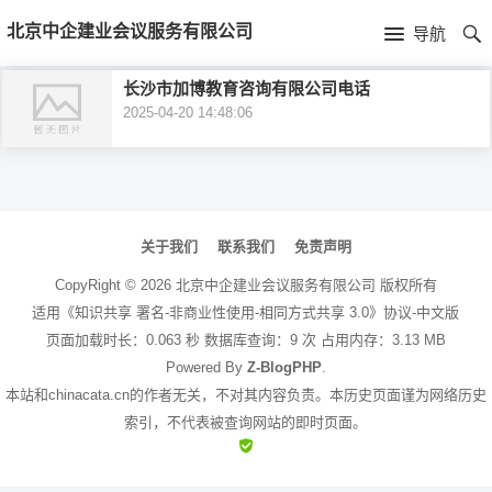
首
北京中企建业会议服务有限公司
导航
页
首
长沙市加博教育咨询有限公司电话
2025-04-20 14:48:06
页
公
司
文
介
章
关于我们
联系我们
免责声明
绍
导
CopyRight ©
2026
北京中企建业会议服务有限公司
版权所有
航
适用《知识共享 署名-非商业性使用-相同方式共享 3.0》协议-中文版
页面加载时长：0.063 秒 数据库查询：9 次 占用内存：3.13 MB
Powered By
Z-BlogPHP
.
本站和chinacata.cn的作者无关，不对其内容负责。本历史页面谨为网络历史
索引，不代表被查询网站的即时页面。